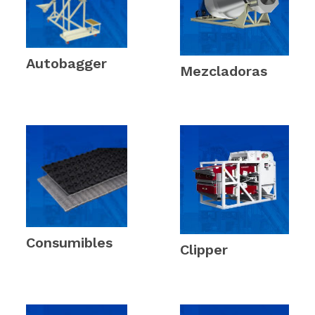
Autobagger
Mezcladoras
(1)
(2)
Consumibles
Clipper
(6)
(5)